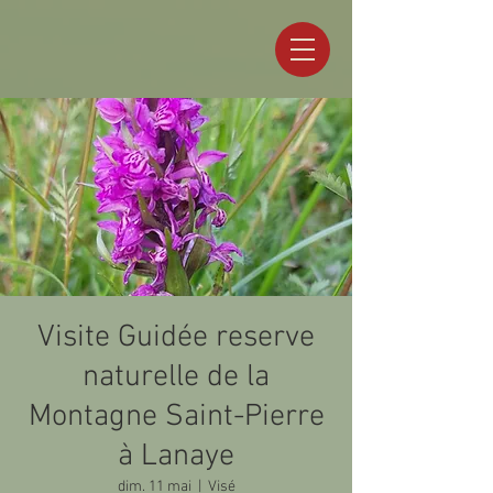
Visite Guidée reserve
naturelle de la
Montagne Saint-Pierre
à Lanaye
dim. 11 mai
  |  
Visé