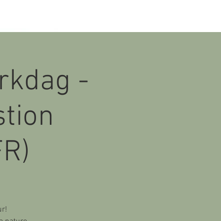
rkdag -
stion
FR)
r!