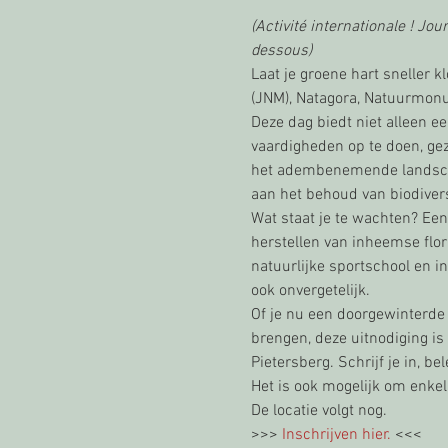
(Activité internationale ! Jo
dessous)
Laat je groene hart sneller
(JNM), Natagora, Natuurmon
Deze dag biedt niet alleen 
vaardigheden op te doen, gez
het adembenemende landschap
aan het behoud van biodivers
Wat staat je te wachten? Ee
herstellen van inheemse flora.
natuurlijke sportschool en 
ook onvergetelijk.
Of je nu een doorgewinterde
brengen, deze uitnodiging i
Pietersberg. Schrijf je in, b
Het is ook mogelijk om enkel
De locatie volgt nog.
>>> 
Inschrijven hier.
 <<<