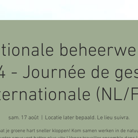
Café Nature
Villa Quoi?
Participer
CONTACT
ationale beheerwe
 - Journée de ge
ternationale (NL/
sam. 17 août
  |  
Locatie later bepaald. Le lieu suivra.
aat je groene hart sneller kloppen! Kom samen werken in de natuu