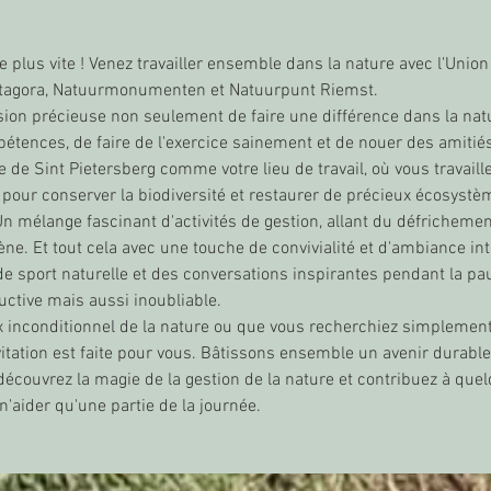
e plus vite ! Venez travailler ensemble dans la nature avec l'Union
Natagora, Natuurmonumenten et Natuurpunt Riemst.
sion précieuse non seulement de faire une différence dans la nat
étences, de faire de l'exercice sainement et de nouer des amitiés
e de Sint Pietersberg comme votre lieu de travail, où vous travail
our conserver la biodiversité et restaurer de précieux écosystè
n mélange fascinant d'activités de gestion, allant du défrichement
gène. Et tout cela avec une touche de convivialité et d'ambiance in
 de sport naturelle et des conversations inspirantes pendant la pa
ctive mais aussi inoubliable.
inconditionnel de la nature ou que vous recherchiez simplement 
itation est faite pour vous. Bâtissons ensemble un avenir durable 
 découvrez la magie de la gestion de la nature et contribuez à que
n'aider qu'une partie de la journée.
