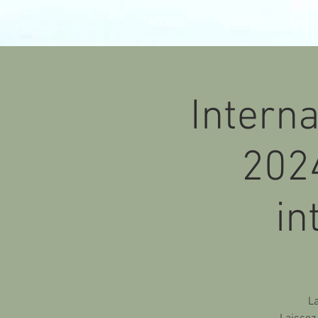
ACCUEIL
Activités
EXPO
Intern
2024
in
L