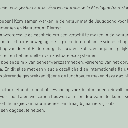
urnée de la gestion sur la réserve naturelle de la Montagne Saint-Pie
 kloppen! Kom samen werken in de natuur met de Jeugdbond voor N
umenten en Natuurpunt Riemst.
een waardevolle gelegenheid om een verschil te maken in de natuu
onde lichaamsbeweging te krijgen en internationale vriendschappen
 van de Sint Pietersberg als jouw werkplek, waar je met gelijk
iteit en het herstellen van kostbare ecosystemen.
n boeiende mix van beheerwerkzaamheden, variërend van het opru
 En dit alles met een vleugje gezelligheid en internationale flair. 
inspirerende gesprekken tijdens de lunchpauze maken deze dag nie
 natuurliefhebber bent of gewoon op zoek bent naar een zinvolle 
s voor jou. Laten we samen bouwen aan een duurzame toekomst vo
eleef de magie van natuurbeheer en draag bij aan iets groots.
 een dagdeel te helpen.