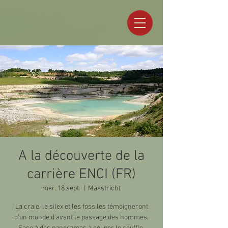
A la découverte de la
carrière ENCI (FR)
mer. 18 sept.
  |  
Maastricht
La craie, le silex et les fossiles témoigneront
d’un monde d’avant le passage des hommes.