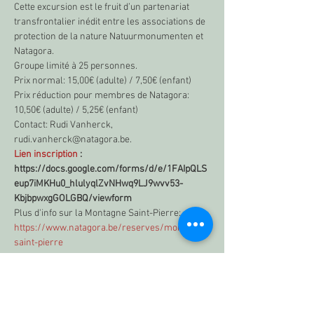
Cette excursion est le fruit d’un partenariat 
transfrontalier inédit entre les associations de 
protection de la nature Natuurmonumenten et 
Natagora.
Groupe limité à 25 personnes.
Prix normal: 15,00€ (adulte) / 7,50€ (enfant)
Prix réduction pour membres de Natagora: 
10,50€ (adulte) / 5,25€ (enfant)
Contact: Rudi Vanherck, 
rudi.vanherck@natagora.be. 
Lien inscription
 :
https://docs.google.com/forms/d/e/1FAIpQLS
eup7iMKHu0_hlulyqlZvNHwq9LJ9wvv53-
KbjbpwxgGOLGBQ/viewform
Plus d'info sur la Montagne Saint-Pierre:
https://www.natagora.be/reserves/montagne-
saint-pierre