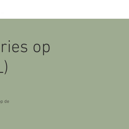
ries op
L)
op de