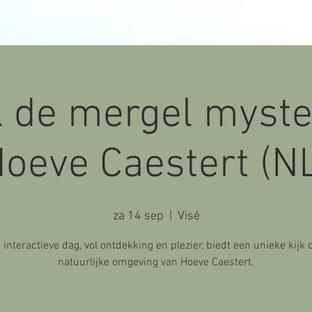
O
Natuurcafé
Villa Watte?
Doe je mee?
CONTACT
 de mergel myste
oeve Caestert (N
za 14 sep
  |  
Visé
 interactieve dag, vol ontdekking en plezier, biedt een unieke kijk 
natuurlijke omgeving van Hoeve Caestert.