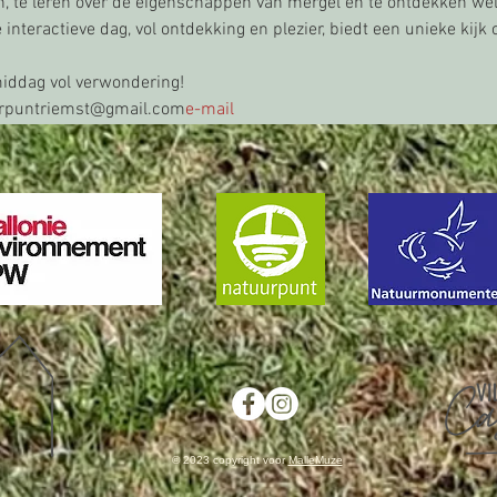
n, te leren over de eigenschappen van mergel en te ontdekken wel
interactieve dag, vol ontdekking en plezier, biedt een unieke kijk
middag vol verwondering!
urpuntriemst@gmail.com
e-mail
© 2023 copyright voor
MalleMuze