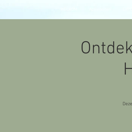
WELKOM
Activiteiten
EXP
Ontdek
H
Deze