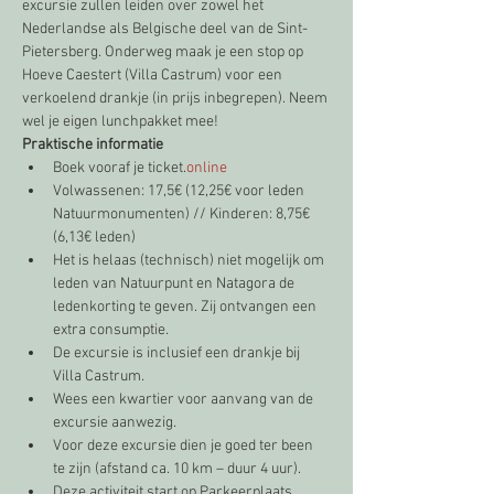
excursie zullen leiden over zowel het 
Nederlandse als Belgische deel van de Sint-
Pietersberg. Onderweg maak je een stop op 
Hoeve Caestert (Villa Castrum) voor een 
verkoelend drankje (in prijs inbegrepen). Neem 
wel je eigen lunchpakket mee!
Praktische informatie
Boek vooraf 
je ticket.
online 
Volwassenen: 17,5€ (12,25€ voor leden 
Natuurmonumenten) // Kinderen: 8,75€ 
(6,13€ leden)
Het is helaas (technisch) niet mogelijk om 
leden van Natuurpunt en Natagora de 
ledenkorting te geven. Zij ontvangen een 
extra consumptie.
De excursie is inclusief een drankje bij 
Villa Castrum.
Wees een kwartier voor aanvang van de 
excursie aanwezig.
Voor deze excursie dien je goed ter been 
te zijn (afstand ca. 10 km – duur 4 uur).
Deze activiteit start op Parkeerplaats 