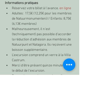
Informations pratiques
Réservez votre billet
 à l'avance.
 en ligne
Adultes:  17,5€ (12,25€ pour les membres 
de Natuurmonumenten)// Enfants: 8,75€ 
(6,13€ membres)
Malheureusement, il n'est 
(techniquement) pas possible d'accorder 
la réduction d'adhésion aux membres de 
Natuurpunt et Natagora. Ils reçoivent une 
boisson supplémentaire.
L'excursion comprend un verre à la Villa 
Castrum.
Merci d'être présent quinze minutes avant 
le début de l'excursion.
Pour cette excursion, vous devez être 
valide (distance environ 10 km – durée 4 
heures).
Cette activité débute au parking de la 
carrière ENCI, à côté du Chalet D'n 
Observant.
Vérifiez-vous s'il y a des tiques après 