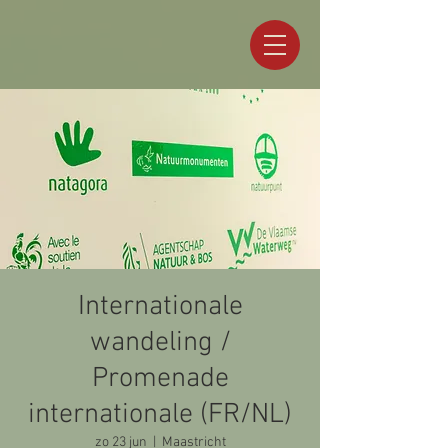
Internationale
wandeling /
Promenade
internationale (FR/NL)
zo 23 jun
  |  
Maastricht