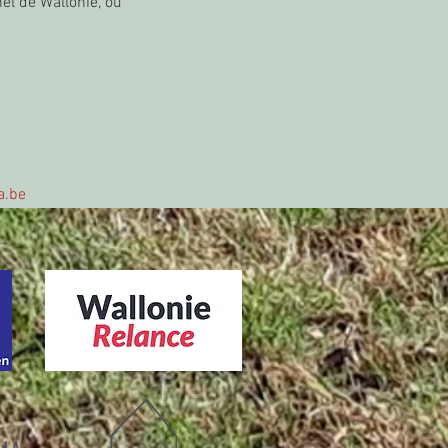
el de Wallonie, où 
a.be