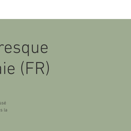
fresque
aie (FR)
assé
s la