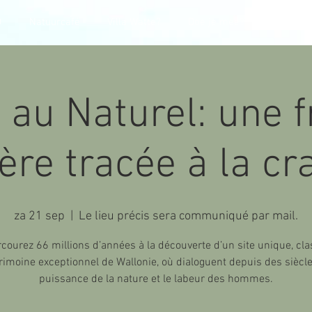
O
Natuurcafé
Villa Watte?
Doe je mee?
CONTACT
 au Naturel: une 
ère tracée à la cr
za 21 sep
  |  
Le lieu précis sera communiqué par mail.
courez 66 millions d’années à la découverte d’un site unique, cl
rimoine exceptionnel de Wallonie, où dialoguent depuis des siècle
puissance de la nature et le labeur des hommes.