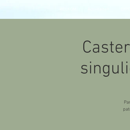
WELKOM
Activiteiten
EXP
Caster
singuli
Par
pat