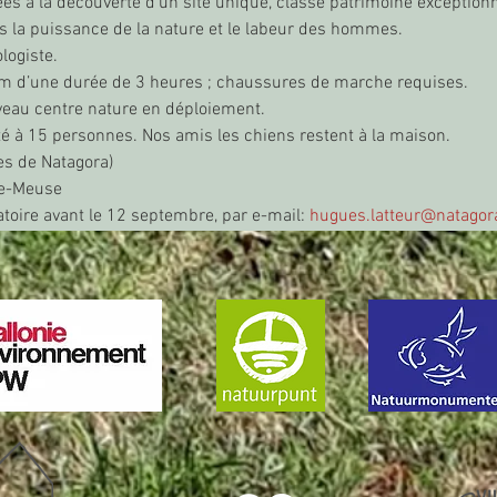
es à la découverte d’un site unique, classé patrimoine exceptionn
s la puissance de la nature et le labeur des hommes.
logiste.
km d’une durée de 3 heures ; chaussures de marche requises.
uveau centre nature en déploiement.
é à 15 personnes. Nos amis les chiens restent à la maison.
es de Natagora)
se-Meuse
gatoire avant le 12 septembre, par e-mail: 
hugues.latteur@natagor